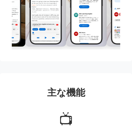
主な機能
📺